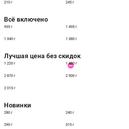
210 г
245 г
Всё включено
935 г
1 495 г
1 340 г
1 380 г
Лучшая цена без скидок
1 220 г
1 480 г
2 870 г
2 500 г
2 015 г
Новинки
280 г
240 г
290 г
315 г