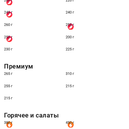
260 г
220 г
245 г
240 г
260 г
255 г
250 г
200 г
230 г
225 г
Премиум
265 г
310 г
255 г
215 г
215 г
Горячее и салаты
380 г
450 г